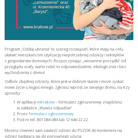
Program „Oddaj ubrania” to szereg rozwiązań, które mają na celu
ułatwić mieszkańcom utylizację niepotrzebnej odzieży i tekstyliów
z gospodarstw domowych. Rozpoczynając „wiosenne porządki” od
przeglądu szafy, warto robić to odpowiedzialnie, ekologicznie i bez
wychodzenia z domu!
Odbiór zbędnej odzieży, która jest w dobrym stanie i może zyskać
nowe życie u kogoś innego, zgłosisz wprost ze swojego domu, na trzy
sposoby:
W aplikacji
mKraków
– formularz zgłoszeniowy znajdziesz
w zakładce „Wywóz odpadów”
Przez
formularz zgłoszeniowy
Pod nr tel. 801 084 084 lub 12 646 22 22.
Możesz również sam zawieźć odzież do PSZOK do kontenera na
odzież nadającą się do ponownego użycia.