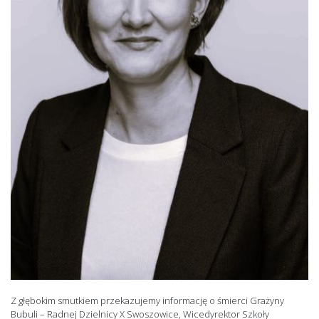
Z głębokim smutkiem przekazujemy informację o śmierci Grażyny
Bubuli – Radnej Dzielnicy X Swoszowice, Wicedyrektor Szkoły