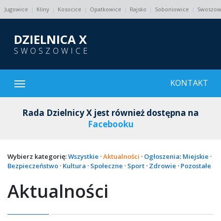
Jugowice
Kliny
Kosocice
Opatkowice
Rajsko
Soboniowice
Swoszow
DZIELNICA X
SWOSZOWICE
Otwórz menu
KONTAKT
Rada Dzielnicy X jest również dostępna na
Facebooku
Wybierz kategorię:
Wszystkie
·
Aktualności
·
Ogłoszenia
:
Miejskie
·
Bezpieczeństwo
·
Kultura
·
Społeczne
·
Sport
·
Zdrowie
·
Pozostałe
Aktualności