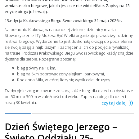
w miasteczko biegowe, jakich jeszcze nie widzieliście. Zapisy na 13.
edycję biegu już trwają.
13.edycja Krakowskiego Biegu Swoszowickiego 31 maja 2026 r.
Na południu Krakowa, w najbardziej zielonej dzielnicy miasta
Stowarzyszenie I Ty Możesz Być Wielki organizuje prawdziwy rodzinny
festiwal biegowy. Wydarzenie to jest doskonałą okazją do podzielenia
się swoją pasją z najbliższymi i zachęcenia ich do podjęcia rywalizacji
na trasie. Podczas Krakowskiego Biegu Swoszowickiego każdy znajdzie
dystans dla siebie. Rozegrane zostaną:
bieg główny na 10 km,
bieg na 5km poprowadzony alejkami parkowymi,
Rodzinna Mila, w której liczy się wynik całej drużyny.
Tradycyjnie zorganizowane zostaną także biegi dla dzieci na dystansie
od 50 m do 300 m w zależności od wieku. Zapisy na biegi dla dzieci
ruszą 30 kwietnia.
czytaj dalej
Dzień Świętego Jerzego –
Święto Oddziału 25-