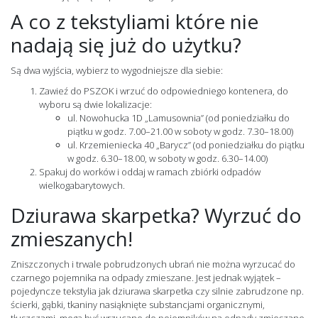
A co z tekstyliami które nie
nadają się już do użytku?
Są dwa wyjścia, wybierz to wygodniejsze dla siebie:
Zawieź do PSZOK i wrzuć do odpowiedniego kontenera, do
wyboru są dwie lokalizacje:
ul. Nowohucka 1D „Lamusownia” (od poniedziałku do
piątku w godz. 7.00–21.00 w soboty w godz. 7.30–18.00)
ul. Krzemieniecka 40 „Barycz” (od poniedziałku do piątku
w godz. 6.30–18.00, w soboty w godz. 6.30–14.00)
Spakuj do worków i oddaj w ramach zbiórki odpadów
wielkogabarytowych.
Dziurawa skarpetka? Wyrzuć do
zmieszanych!
Zniszczonych i trwale pobrudzonych ubrań nie można wyrzucać do
czarnego pojemnika na odpady zmieszane. Jest jednak wyjątek –
pojedyncze tekstylia jak dziurawa skarpetka czy silnie zabrudzone np.
ścierki, gąbki, tkaniny nasiąknięte substancjami organicznymi,