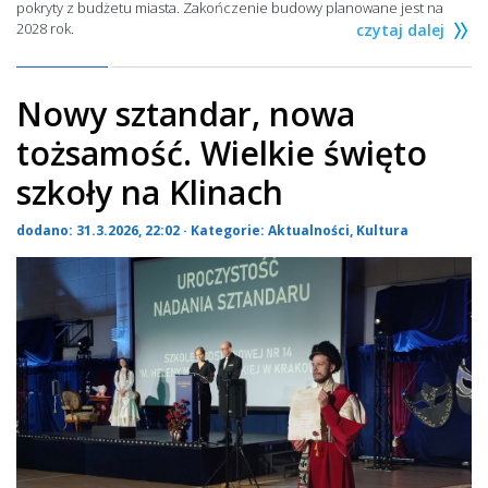
pokryty z budżetu miasta. Zakończenie budowy planowane jest na
2028 rok.
czytaj dalej
Nowy sztandar, nowa
tożsamość. Wielkie święto
szkoły na Klinach
dodano: 31.3.2026, 22:02 · Kategorie:
Aktualności
,
Kultura