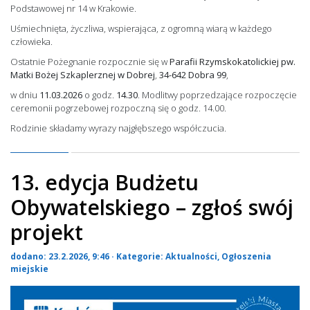
Podstawowej nr 14 w Krakowie.
Uśmiechnięta, życzliwa, wspierająca, z ogromną wiarą w każdego
człowieka.
Ostatnie Pożegnanie rozpocznie się w
Parafii Rzymskokatolickiej pw.
Matki Bożej Szkaplerznej w Dobrej
,
34-642 Dobra 99
,
w dniu
11.03.2026
o godz.
14.30
. Modlitwy poprzedzające rozpoczęcie
ceremonii pogrzebowej rozpoczną się o godz. 14.00.
Rodzinie składamy wyrazy najgłębszego współczucia.
13. edycja Budżetu
Obywatelskiego – zgłoś swój
projekt
dodano: 23.2.2026, 9:46 · Kategorie:
Aktualności
,
Ogłoszenia
miejskie