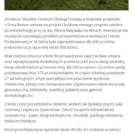
30 marca Miejskie Centrum Obsługi Oświaty w Krakowie podpisało
z firmą Remar umowę na projekt i budowę nowego zespołu szkolno-
przedszkolnego przy ul. bp. Albina Małysiaka na Klinach. Inwestycja ma
rozwiązać narastający problem przepełnienia w istniejącej Szkole
Podstawowej nr 14, która była zaprojektowana dla 600 uczniów,
a obecnie uczy się w niej około 850 dzieci.
Brak miejsca zmusza szkołę do prowadzenia zajęć na dwie zmiany
oraz wynajmowania dodatkowych pomieszczeń poza swoją siedzibą.
Nowy obiekt będzie przeznaczony dla 650 uczennic i uczniów szkoły
podstawowej oraz 175 przedszkolaków. W części szkolnej powstanie
27 sal lekcyjnych, w tym specjalistyczne pracownie językowe,
chemiczna, plastyczna i komputerowa. Zaplanowano także dużą salę
gimnastyczną, bibliotekę, świetlicę, jadalnię oraz gabinet
stomatologiczny.
Z kolei część przedszkolna obejmie siedem sal dydaktycznych, salę
ruchową i zaplecze żywieniowe. Całość uzupełni infrastruktura
zewnętrzna – patio, drogi wewnętrzne, chodniki, parkingi i elementy
małej architektury.
Koszt przedsięwzięcia wyniesie około 49 mln zł i zostanie w całości