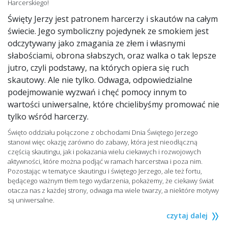
Harcerskiego!
Święty Jerzy jest patronem harcerzy i skautów na całym
świecie. Jego symboliczny pojedynek ze smokiem jest
odczytywany jako zmagania ze złem i własnymi
słabościami, obrona słabszych, oraz walka o tak lepsze
jutro, czyli podstawy, na których opiera się ruch
skautowy. Ale nie tylko. Odwaga, odpowiedzialne
podejmowanie wyzwań i chęć pomocy innym to
wartości uniwersalne, które chcielibyśmy promować nie
tylko wśród harcerzy.
Święto oddziału połączone z obchodami Dnia Świętego Jerzego
stanowi więc okazję zarówno do zabawy, która jest nieodłączną
częścią skautingu, jak i pokazania wielu ciekawych i rozwojowych
aktywności, które można podjąć w ramach harcerstwa i poza nim.
Pozostając w tematyce skautingu i świętego Jerzego, ale też fortu,
będącego ważnym tłem tego wydarzenia, pokażemy, że ciekawy świat
otacza nas z każdej strony, odwaga ma wiele twarzy, a niektóre motywy
są uniwersalne.
czytaj dalej