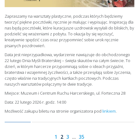
Zapraszamy na warsztaty plastyczne, podczas których będziemy
tworzyć piękne pocztówki, ręcznie je malując i wypisując. Inspiracją dla
nas będą pocztówki, które kuracjusze uzdrowisk wysyłali do bliskich, by
podzielić się wrażeniami z pobytu. To okazja by się wyciszyć,
kreatywnie spędzić czas oraz przypomnieć sobie urok ręcznie
pisanych pozdrowień.
Data jest nieprzypadkowa, wydarzenie nawiązuje do obchodzonego
22 lutego Dnia Myśli Braterskiej – święta skautów na całym świecie. To
dzień, w którym harcerze przypominają sobie o ideach przyjaźni,
braterstwa i wzajemnej życzliwości, a także przesyłają sobie życzenia,
często właśnie na tradycyjnych kartkach pocztowych. Podczas
naszych warsztatów połączymy te dwie tradycje.
Miejsce: Muzeum i Centrum Ruchu Harcerskiego, ul. Forteczna 28
Data: 22 lutego 2026 r. godz. 14:00
Możliwość zakupu biletu na stronie organizatora pod
linkiem
.
1
2
3
…
35