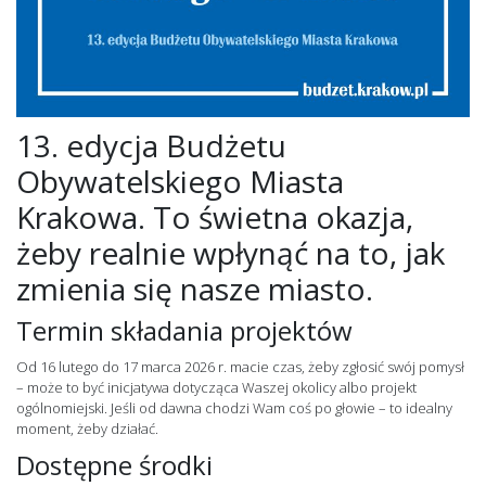
13. edycja Budżetu
Obywatelskiego Miasta
Krakowa. To świetna okazja,
żeby realnie wpłynąć na to, jak
zmienia się nasze miasto.
Termin składania projektów
Od 16 lutego do 17 marca 2026 r. macie czas, żeby zgłosić swój pomysł
– może to być inicjatywa dotycząca Waszej okolicy albo projekt
ogólnomiejski. Jeśli od dawna chodzi Wam coś po głowie – to idealny
moment, żeby działać.
Dostępne środki