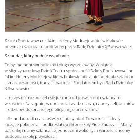
Szkoła Podstawowa nr 14 im. Heleny Modrzejewskiej w Krakowie
otrzymała sztandar ufundowany przez Radę Dzielnicy X Swoszowice.
Sztandar, który buduje wspólnotę
To był moment symboliczny i długo wyczekiwany. W piątek,
w Międzynarodowy Dzień Teatru społeczność Szkoły Podstawowej nr
14 im. Heleny Modrzejewskiej w Krakowie oficjalnie odebrała sztandar
– znak tożsamości, tradycji i wartości. Fundatorem była Rada Dzielnicy
X Swoszowice.
Uroczystość rozpoczęła się już rano od poświęcenia sztandaru
w kościele. Następnie, w obecności władz miasta, nauczycieli, uczniów
i rodziców, dokonano jego oficjalnego przekazania.
– Sztandar to dla nas coś więcej niż symbol. To wartości i ideały
łączące pokolenia – podkreślał dyrektor szkoły Piotr Zaraska. – Mamy
patronkę i mamy sztandar. Zjednoczeni wokół tych wartości chcemy
budować szkołę przyszłości.