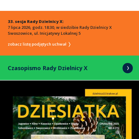
33. sesja Rady Dzielnicy X:
7 lipca 2026, godz. 18:30, w siedzibie Rady Dzielnicy X
Swoszowice, ul. Inicjatywy Lokalnej 5
zobacz listę podjętych uchwał
Czasopismo Rady Dzielnicy X