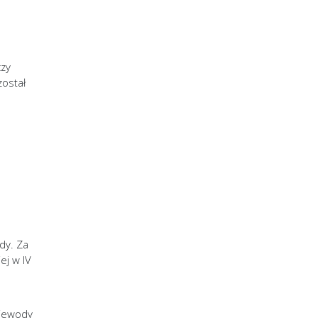
czy
został
dy. Za
ej w IV
ojewody