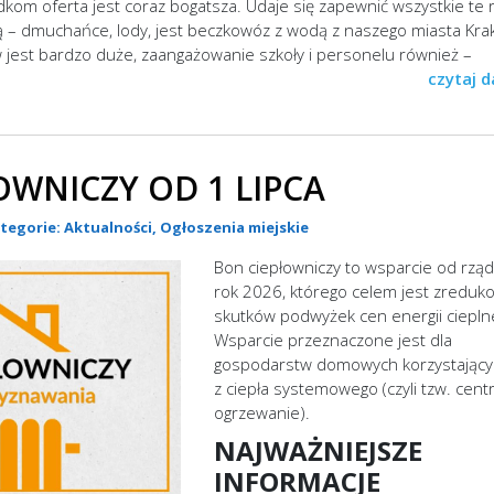
kom oferta jest coraz bogatsza. Udaje się zapewnić wszystkie te 
ią – dmuchańce, lody, jest beczkowóz z wodą z naszego miasta Kra
jest bardzo duże, zaangażowanie szkoły i personelu również –
czytaj d
OWNICZY OD 1 LIPCA
ategorie:
Aktualności
,
Ogłoszenia miejskie
Bon ciepłowniczy to wsparcie od rzą
rok 2026, którego celem jest zreduk
skutków podwyżek cen energii cieplne
Wsparcie przeznaczone jest dla
gospodarstw domowych korzystający
z ciepła systemowego (czyli tzw. cent
ogrzewanie).
NAJWAŻNIEJSZE
INFORMACJE