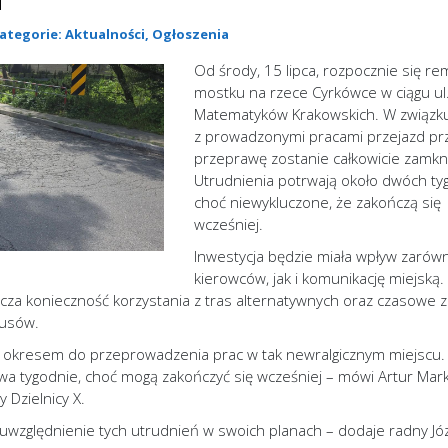
 Kategorie:
Aktualności
,
Ogłoszenia
Od środy, 15 lipca, rozpocznie się r
mostku na rzece Cyrkówce w ciągu ul
Matematyków Krakowskich. W związk
z prowadzonymi pracami przejazd pr
przeprawę zostanie całkowicie zamkni
Utrudnienia potrwają około dwóch tyg
choć niewykluczone, że zakończą się
wcześniej.
Inwestycja będzie miała wpływ zarów
kierowców, jak i komunikację miejską.
za konieczność korzystania z tras alternatywnych oraz czasowe 
busów.
 okresem do przeprowadzenia prac w tak newralgicznym miejscu.
a tygodnie, choć mogą zakończyć się wcześniej – mówi Artur Mark
 Dzielnicy X.
względnienie tych utrudnień w swoich planach – dodaje radny Jó