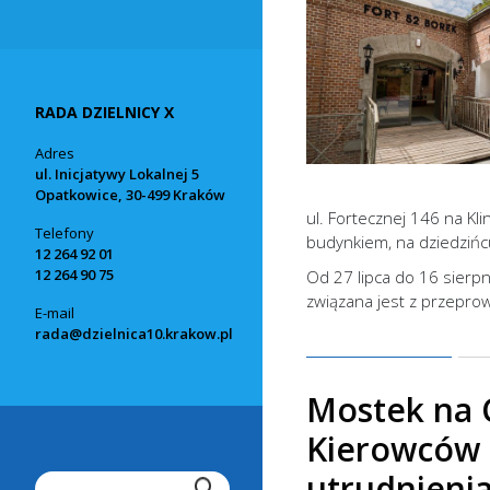
RADA DZIELNICY X
Adres
ul. Inicjatywy Lokalnej 5
Opatkowice, 30-499 Kraków
ul. Fortecznej 146 na Kl
Telefony
budynkiem, na dziedzińcu
12 264 92 01
12 264 90 75
Od 27 lipca do 16 sierpn
związana jest z przepr
E-mail
rada@dzielnica10.krakow.pl
Mostek na 
Kierowców 
utrudnieni
Pole wyszukiwania