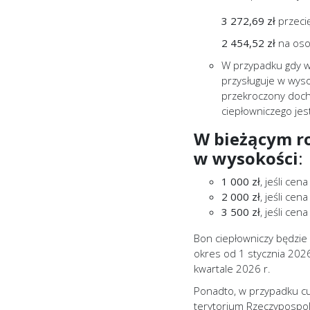
3 272,69 zł
przeci
2 454,52 zł
na oso
W przypadku gdy w
przysługuje w wyso
przekroczony doch
ciepłowniczego jest
W bieżącym ro
w wysokości
:
1 000 zł
, jeśli cen
2 000 zł
, jeśli cen
3 500 zł
, jeśli cen
Bon ciepłowniczy będzie
okres od 1 stycznia 2026
kwartale 2026 r.
Ponadto, w przypadku c
terytorium Rzeczypospoli