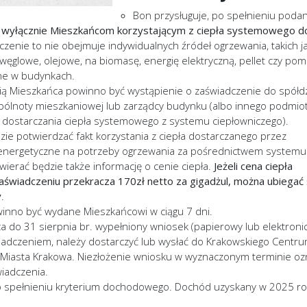
Bon przysługuje, po spełnieniu poda
,
wyłącznie Mieszkańcom korzystającym z ciepła systemowego d
czenie to nie obejmuje indywidualnych źródeł ogrzewania, takich j
węglowe, olejowe, na biomasę, energię elektryczną, pellet czy po
ane w budynkach.
ią Mieszkańca powinno być wystąpienie o zaświadczenie do spółdz
pólnoty mieszkaniowej lub zarządcy budynku (albo innego podmio
dostarczania ciepła systemowego z systemu ciepłowniczego).
ie potwierdzać fakt korzystania z ciepła dostarczanego przez
energetyczne na potrzeby ogrzewania za pośrednictwem systemu
wierać będzie także informację o cenie ciepła.
Jeżeli cena ciepła
świadczeniu przekracza 170zł netto za gigadżul, można ubiegać 
y
.
inno być wydane Mieszkańcowi w ciągu 7 dni.
ca do 31 sierpnia br. wypełniony wniosek (papierowy lub elektronic
iadczeniem, należy dostarczyć lub wysłać do Krakowskiego Centr
Miasta Krakowa. Niezłożenie wniosku w wyznaczonym terminie oz
iadczenia.
o spełnieniu kryterium dochodowego. Dochód uzyskany w 2025 ro