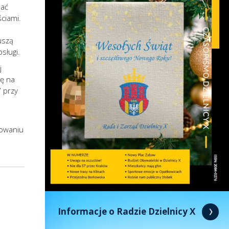
dać
ciami.
uszą
sługi.
j
ię na
 przy
nowaniu
Informacje o Radzie Dzielnicy X