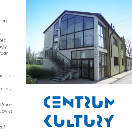
emont
.
u
zez
ęty.
odni,
no na
zmiany
 Prace
iewicz,
zef