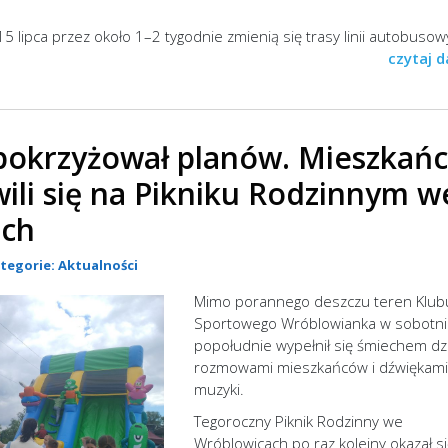
5 lipca przez około 1–2 tygodnie zmienią się trasy linii autobuso
czytaj d
 pokrzyżował planów. Mieszkań
ili się na Pikniku Rodzinnym w
ach
ategorie:
Aktualności
Mimo porannego deszczu teren Klub
Sportowego Wróblowianka w sobotn
popołudnie wypełnił się śmiechem dzi
rozmowami mieszkańców i dźwiękami
muzyki.
Tegoroczny Piknik Rodzinny we
Wróblowicach po raz kolejny okazał s