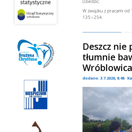
Dziedzic.
W związku z pracami od 1
135 i 254.
Deszcz nie
tłumnie baw
Wróblowic
dodano: 3.7.2026, 8:48 · K