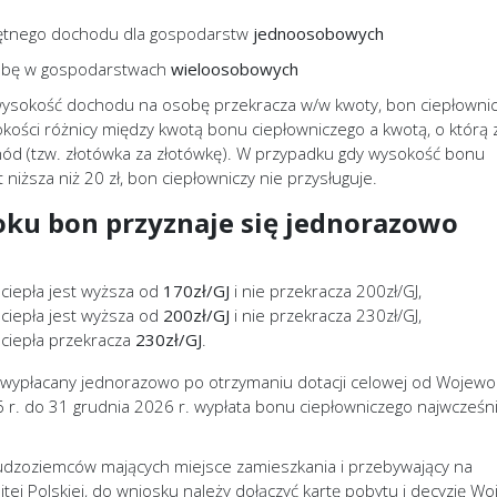
ętnego dochodu dla gospodarstw
jednoosobowych
bę w gospodarstwach
wieloosobowych
ysokość dochodu na osobę przekracza w/w kwoty, bon ciepłowni
kości różnicy między kwotą bonu ciepłowniczego a kwotą, o którą 
ód (tzw. złotówka za złotówkę). W przypadku gdy wysokość bonu
 niższa niż 20 zł, bon ciepłowniczy nie przysługuje.
ku bon przyznaje się jednorazowo
a ciepła jest wyższa od
170zł/GJ
i nie przekracza 200zł/GJ,
a ciepła jest wyższa od
200zł/GJ
i nie przekracza 230zł/GJ,
a ciepła przekracza
230zł/GJ
.
 wypłacany jednorazowo po otrzymaniu dotacji celowej od Wojewo
 r. do 31 grudnia 2026 r. wypłata bonu ciepłowniczego najwcześni
udzoziemców mających miejsce zamieszkania i przebywający na
tej Polskiej, do wniosku należy dołączyć kartę pobytu i decyzję W