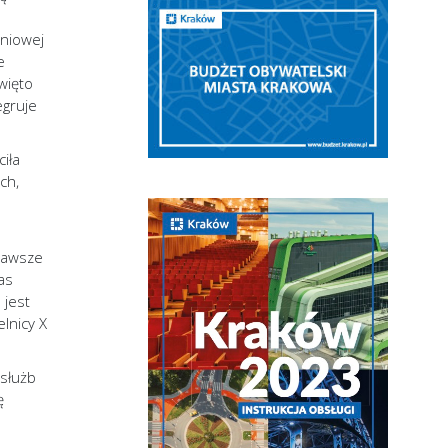
dniowej
e
więto
egruje
iła
ch,
 Zawsze
as
 jest
lnicy X
 służb
ę