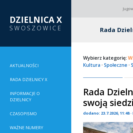
Jugow
DZIELNICA X
SWOSZOWICE
Rada Dziel
Wybierz kategorię:
W
Kultura
·
Społeczne
·
AKTUALNOŚCI
RADA DZIELNICY X
Rada Dzieln
INFORMACJE O
swoją siedz
DZIELNICY
dodano: 23.7.2026, 11:48 
CZASOPISMO
WAŻNE NUMERY