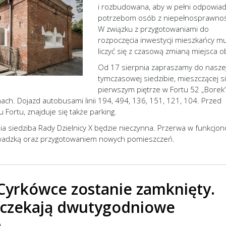
i rozbudowana, aby w pełni odpowia
potrzebom osób z niepełnosprawnoś
W związku z przygotowaniami do
rozpoczęcia inwestycji mieszkańcy m
liczyć się z czasową zmianą miejsca ob
Od 17 sierpnia zapraszamy do nasze
tymczasowej siedzibie, mieszczącej s
pierwszym piętrze w Fortu 52 „Borek”
inach. Dojazd autobusami linii 194, 494, 136, 151, 121, 104. Przed
 Fortu, znajduje się także parking.
ia siedziba Rady Dzielnicy X będzie nieczynna. Przerwa w funkcjo
owadzką oraz przygotowaniem nowych pomieszczeń.
Cyrkówce zostanie zamknięty.
czekają dwutygodniowe
a