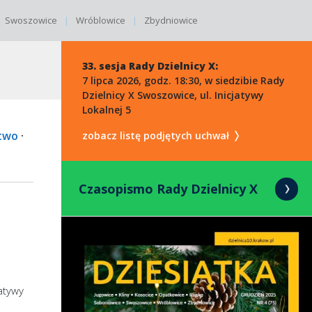
Swoszowice
Wróblowice
Zbydniowice
33. sesja Rady Dzielnicy X:
7 lipca 2026, godz. 18:30, w siedzibie Rady
Dzielnicy X Swoszowice, ul. Inicjatywy
Lokalnej 5
two
·
zobacz listę podjętych uchwał
Czasopismo Rady Dzielnicy X
jatywy