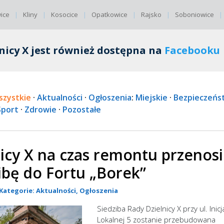
ice
Kliny
Kosocice
Opatkowice
Rajsko
Soboniowice
nicy X jest również dostępna na
Facebooku
szystkie
·
Aktualności
·
Ogłoszenia
:
Miejskie
·
Bezpieczeńs
Sport
·
Zdrowie
·
Pozostałe
icy X na czas remontu przenosi
ibę do Fortu „Borek”
· Kategorie:
Aktualności
,
Ogłoszenia
Siedziba Rady Dzielnicy X przy ul. Inic
Lokalnej 5 zostanie przebudowana