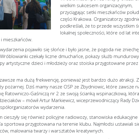
wielkim sukcesem organizacyjnym,
przyciągając setki mieszkańców połu
części Krakowa. Organizatorzy zgodni
podkreślali, że to przede wszystkim ś
lokalnej społeczności, które od lat int
w i mieszkańców.
wydarzenia pojawiło się słońce i było jasne, że pogoda nie zniechęc
 Wróblowianki czekały liczne dmuchańce, pokazy służb mundurowy
tępy artystyczne dzieci i młodzieży oraz stoiska przygotowane przez
 zawsze ma dużą frekwencję, ponieważ jest bardzo dużo atrakcji.
aży pożarnej. Dziś mamy nasze OSP ze Zbydniowic, które zawsze n
kę Ratowniczo-Gaśniczą nr 2 ze swoją ścianką wspinaczkową, która
 dzieciaków – mówił Artur Markiewicz, wiceprzewodniczący Rady Dzie
spółorganizatorów wydarzenia.
cieszyły się również policyjne radiowozy, stanowiska edukacyjne
 sportowa przygotowana na terenie klubu. Najmłodsi ustawiali si
ów, malowania twarzy i warsztatów kreatywnych.