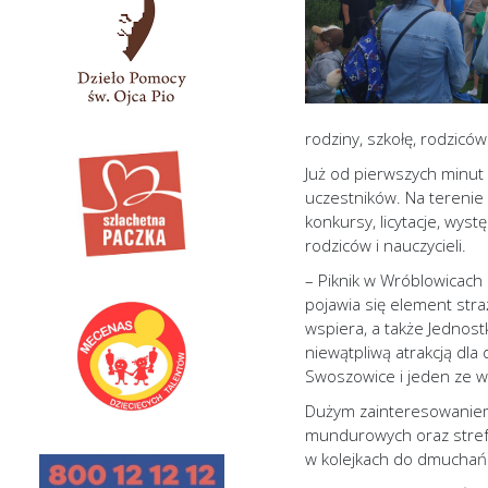
rodziny, szkołę, rodzicó
Już od pierwszych minut 
uczestników. Na terenie
konkursy, licytacje, wys
rodziców i nauczycieli.
– Piknik w Wróblowicach
pojawia się element str
wspiera, a także Jednost
niewątpliwą atrakcją dla
Swoszowice i jeden ze w
Dużym zainteresowaniem 
mundurowych oraz strefa
w kolejkach do dmuchańc