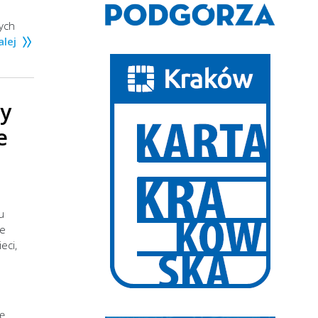
wych
alej
cy
e
u
ie
eci,
ię