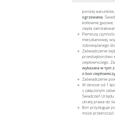
poniżej warunków
ogrzewania
. Świad
kotłownie gazowe, 
ciepła zainstalow
Pierwszą czynnośc
mieszkaniowej, ws
zobowiązanego do 
Zaświadczenie będz
przedsiębiorstwo 
ciepłowniczego. Za
wykazana w tym za
o bon ciepłownicz
Zaświadczenie pow
W okresie od 1 lip
z załączonym zaśw
Świadczeń Urzędu 
utratę prawa do św
Bon przysługuje p
może przekroczyć: