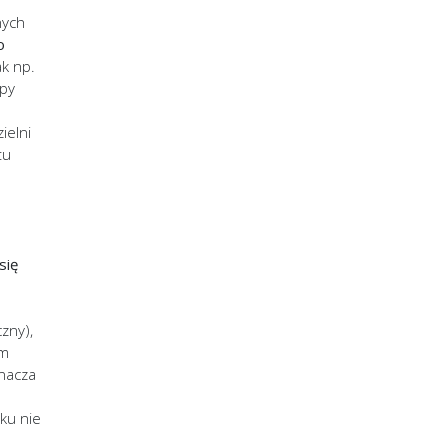
nych
o
ak np.
mpy
ielni
tu
się
zny),
um
nacza
ku nie