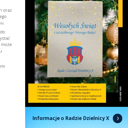
in oraz
nego
su.
 do
ystać
y może
ku
ami
Informacje o Radzie Dzielnicy X