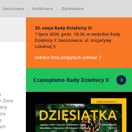
Swoszowice
Wróblowice
Zbydniowice
33. sesja Rady Dzielnicy X:
7 lipca 2026, godz. 18:30, w siedzibie Rady
Dzielnicy X Swoszowice, ul. Inicjatywy
Lokalnej 5
zobacz listę podjętych uchwał
Czasopismo Rady Dzielnicy X
b
m Zone
ziny
sta
e
ach