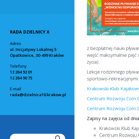
RADA DZIELNICY X
Adres
z bezpłatnej nauki pływ
ul. Inicjatywy Lokalnej 5
wejść maksymalnie pięć os
Opatkowice, 30-499 Kraków
życia).
Telefony
Lekcje rodzinnego pływa
12 264 92 01
12 264 90 75
sportowo-rekreacyjnymi 
Krakowski Klub Kajakow
E-mail
rada@dzielnica10.krakow.pl
Centrum Rozwoju Com 
Centrum Rozwoju Com 
Zapisy na zajęcia od dnia
Krakowski Klub Kaja
Centrum Rozwoju C
Pole wyszukiwania