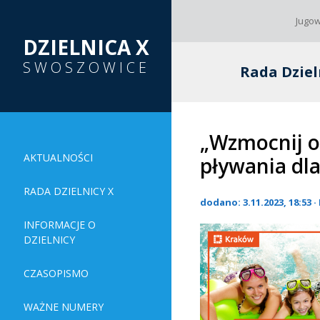
Jugow
DZIELNICA X
SWOSZOWICE
Rada Dziel
„Wzmocnij o
AKTUALNOŚCI
pływania dla
RADA DZIELNICY X
dodano: 3.11.2023, 18:53 
INFORMACJE O
DZIELNICY
CZASOPISMO
WAŻNE NUMERY