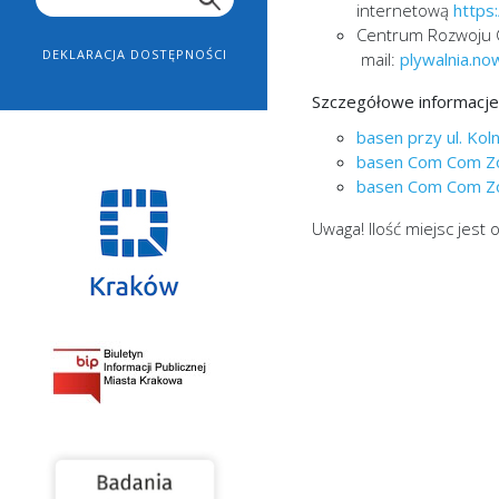
internetową
https
Centrum Rozwoju C
DEKLARACJA DOSTĘPNOŚCI
mail:
plywalnia.n
Szczegółowe informacje o
basen przy ul. Kol
basen Com Com Z
basen Com Com Z
Uwaga! Ilość miejsc jest 