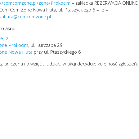
://comcomzone.pl/zona/Prokocim
– zakładka REZERWACJA ONLINE
om Com Zone Nowa Huta, ul. Ptaszyckiego 6 – e –
owahuta@comcomzone.pl
 akcji:
nej 2
one Prokocim
, ul. Kurczaba 29
one Nowa Huta
przy ul. Ptaszyckiego 6
ograniczona i o wzięciu udziału w akcji decyduje kolejność zgłoszeń.