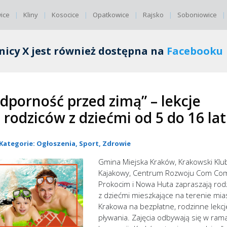
ice
Kliny
Kosocice
Opatkowice
Rajsko
Soboniowice
nicy X jest również dostępna na
Facebooku
dporność przed zimą” – lekcje
 rodziców z dziećmi od 5 do 16 lat
· Kategorie:
Ogłoszenia
,
Sport
,
Zdrowie
Gmina Miejska Kraków, Krakowski Klu
Kajakowy, Centrum Rozwoju Com Co
Prokocim i Nowa Huta zapraszają rod
z dziećmi mieszkające na terenie mia
Krakowa na bezpłatne, rodzinne lekcj
pływania. Zajęcia odbywają się w ram