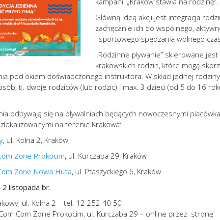
kampanii „Kraków stawia na rodzinę”.
Główną ideą akcji jest integracja rodz
zachęcanie ich do wspólnego, aktyw
i sportowego spędzania wolnego cza
„Rodzinne pływanie” skierowane jest
krakowskich rodzin, które mogą skorz
ania pod okiem doświadczonego instruktora. W skład jednej rodzin
ób, tj. dwoje rodziców (lub rodzic) i max. 3 dzieci (od 5 do 16 ro
nia odbywają się na pływalniach będących nowoczesnymi placówk
zlokalizowanymi na terenie Krakowa:
y
, ul. Kolna 2, Kraków,
Com Zone Prokocim
, ul. Kurczaba 29, Kraków
Com Zone Nowa Huta
, ul. Ptaszyckiego 6, Kraków
 2 listopada br.
kowy, ul. Kolna 2 – tel. 12 252 40 50
om Com Zone Prokocim, ul. Kurczaba 29 – online przez stronę