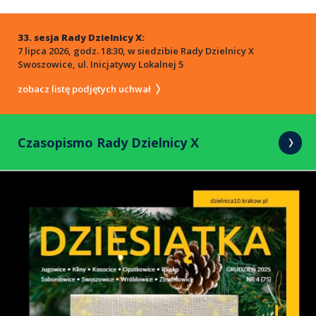
33. sesja Rady Dzielnicy X:
7 lipca 2026, godz. 18:30, w siedzibie Rady Dzielnicy X
Swoszowice, ul. Inicjatywy Lokalnej 5
zobacz listę podjętych uchwał
Czasopismo Rady Dzielnicy X