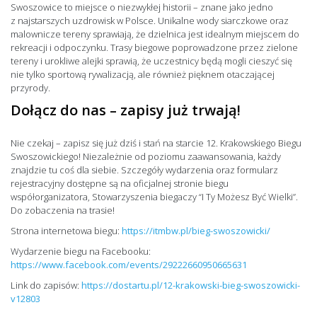
Swoszowice to miejsce o niezwykłej historii – znane jako jedno
z najstarszych uzdrowisk w Polsce. Unikalne wody siarczkowe oraz
malownicze tereny sprawiają, że dzielnica jest idealnym miejscem do
rekreacji i odpoczynku. Trasy biegowe poprowadzone przez zielone
tereny i urokliwe alejki sprawią, że uczestnicy będą mogli cieszyć się
nie tylko sportową rywalizacją, ale również pięknem otaczającej
przyrody.
Dołącz do nas – zapisy już trwają!
Nie czekaj – zapisz się już dziś i stań na starcie 12. Krakowskiego Biegu
Swoszowickiego! Niezależnie od poziomu zaawansowania, każdy
znajdzie tu coś dla siebie. Szczegóły wydarzenia oraz formularz
rejestracyjny dostępne są na oficjalnej stronie biegu
współorganizatora, Stowarzyszenia biegaczy “I Ty Możesz Być Wielki”.
Do zobaczenia na trasie!
Strona internetowa biegu:
https://itmbw.pl/bieg-swoszowicki/
Wydarzenie biegu na Facebooku:
https://www.facebook.com/events/29222660950665631
Link do zapisów:
https://dostartu.pl/12-krakowski-bieg-swoszowicki-
v12803