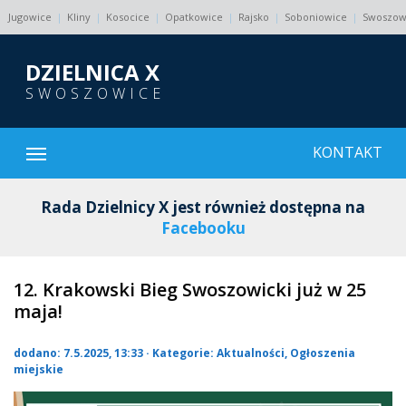
Jugowice
Kliny
Kosocice
Opatkowice
Rajsko
Soboniowice
Swoszow
DZIELNICA X
SWOSZOWICE
Otwórz menu
KONTAKT
Rada Dzielnicy X jest również dostępna na
Facebooku
12. Krakowski Bieg Swoszowicki już w 25
maja!
dodano: 7.5.2025, 13:33 · Kategorie:
Aktualności
,
Ogłoszenia
miejskie